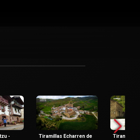
tzu -
Tiramillas Echarren de
Tiramillas 