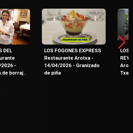
l Torneo
con Imanol Maiza de
Ademá
ral de
Waterpolo Iruña 98 02.
José
sita.
María
carre
Ziord
S DEL
LOS FOGONES EXPRESS
LOS 
urante
Restaurante Arotxa -
REYN
/2026 -
14/04/2026 - Granizado
Arotx
 de borraja,
de piña
Txang
lmejas
tradi