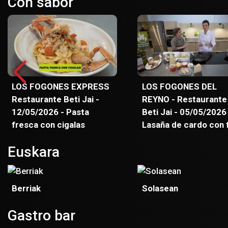
Con sabor
Aguirre. Remonte co
Jaime Aguirre.
LOS FOGONES EXPRESS
LOS FOGONES DEL
Restaurante Beti Jai -
REYNO - Restaurante
12/05/2026 - Pasta
Beti Jai - 05/05/2026
fresca con cigalas
Lasaña de cardo con 
y setas
Euskara
Berriak
Solasean
Gastro bar