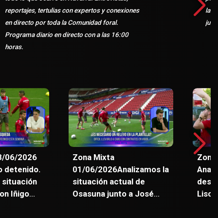
reportajes, tertulias con expertos y conexiones
las 
en directo por toda la Comunidad foral.
juev
Programa diario en directo con a las 16:00
horas.
8/06/2026
Zona Mixta
Zona
 detenido.
01/06/2026Analizamos la
Anali
 situación
situación actual de
desti
on Iñigo
Osasuna junto a José
Lisci
u Obama.
Javier Echeverria y a
logra
iaga
Diego Alonso. Entrevista
el úl