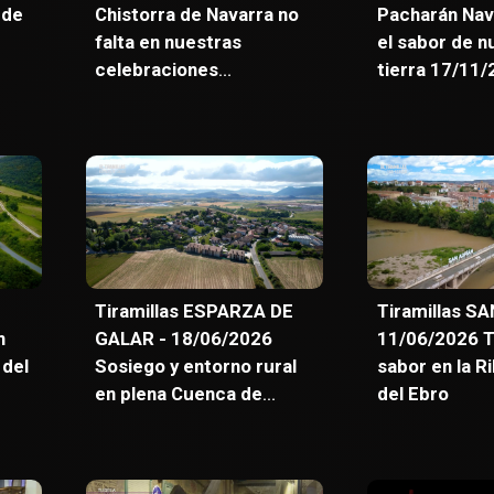
 de
Chistorra de Navarra no
Pacharán Nav
falta en nuestras
el sabor de n
celebraciones
tierra 17/11
02/02/2025
Tiramillas ESPARZA DE
Tiramillas S
n
GALAR - 18/06/2026
11/06/2026 T
 del
Sosiego y entorno rural
sabor en la R
en plena Cuenca de
del Ebro
Pamplona