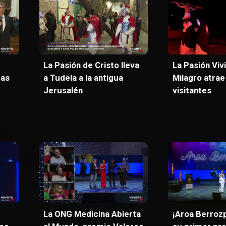
La Pasión de Cristo lleva
La Pasión Viv
gas
a Tudela a la antigua
Milagro atrae 
Jerusalén
visitantes
La ONG Medicina Abierta
¡Aroa Berroz