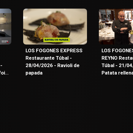
n
integrantes del
campeona de
Waterpolo Iruña 98 02
Comunidad Fo
que busca la
Navarra nos vi
permanencia.
LOS FOGONES EXPRESS
LOS FOGONE
Restaurante Túbal -
REYNO Resta
 -
28/04/2026 - Ravioli de
Túbal - 21/04
foie
papada
Patata rellena
kokotxas y a