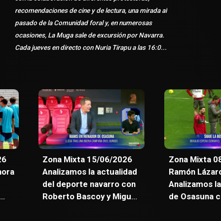
recomendaciones de cine y de lectura, una mirada al
pasado de la Comunidad foral y, en numerosas
ocasiones, La Muga sale de excursión por Navarra.
Cada jueves en directo con Nuria Tirapu a las 16:00
horas.
26
Zona Mixta 15/06/2026
Zona Mixta 0
hora
Analizamos la actualidad
Ramón Lázaro
del deporte navarro con
Analizamos la
Roberto Bascoy y Miguel
de Osasuna c
Iribertegui. Además,
Zazpe y Man
orge
entrevista con
Paula Gorost