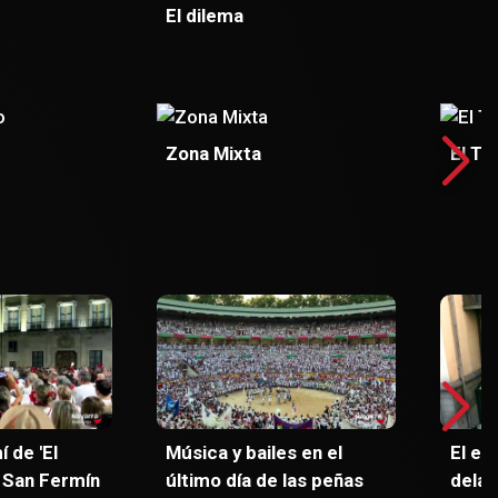
El dilema
Zona Mixta
El Ti
 de 'El
Música y bailes en el
El en
 San Fermín
último día de las peñas
delan