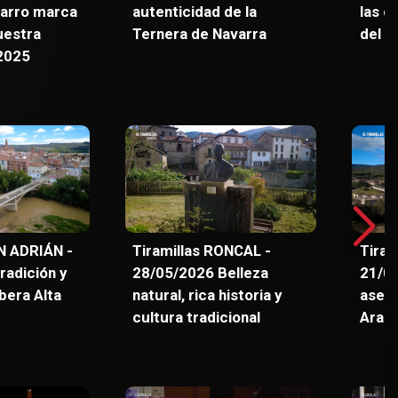
arro marca
autenticidad de la
las c
uestra
Ternera de Navarra
del p
/2025
AN ADRIÁN -
Tiramillas RONCAL -
Tiram
radición y
28/05/2026 Belleza
21/05
ibera Alta
natural, rica historia y
asent
cultura tradicional
Arag