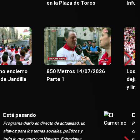
en la Plaza de Toros
Infurá
mo encierro
850 Metros 14/07/2026
Los i
 de Jandilla
Parte 1
dejan
y lim
Está pasando
El 
Programa diario en directo de actualidad, un
Punt
altavoz para los temas sociales, políticos y
crea
todo lo que ocurre en Navarra. Entrevistas,
prot