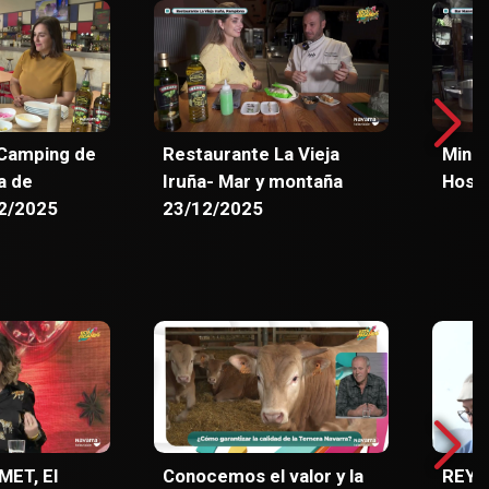
Camping de
Restaurante La Vieja
Mini 
a de
Iruña- Mar y montaña
Hosta
2/2025
23/12/2025
ET, El
Conocemos el valor y la
REYN