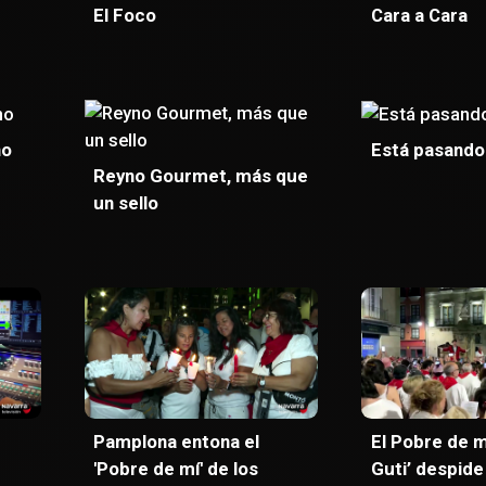
El Foco
Cara a Cara
no
Está pasando
Reyno Gourmet, más que
un sello
Pamplona entona el
El Pobre de mí
'Pobre de mí' de los
Guti’ despide