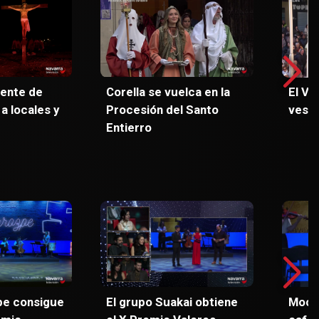
iente de
Corella se vuelca en la
El Vo
a locales y
Procesión del Santo
vesti
Entierro
pe consigue
El grupo Suakai obtiene
Mocay